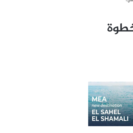
 هي؟
خطوة