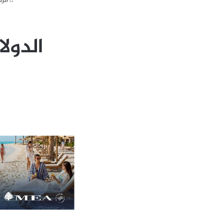
الر
الدول