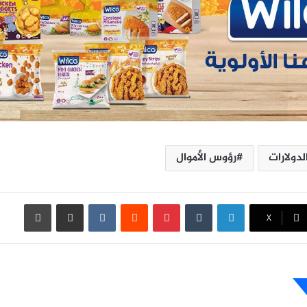
لدولارات
رؤوس الأموال
لينكدإن
بينتيريست
مشاركة عبر البريد
طباعة
X