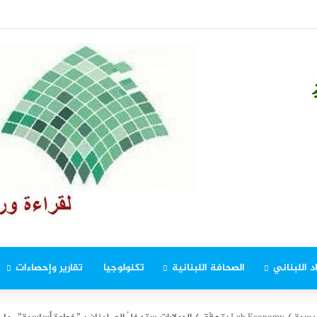
 بين “الحزب” والقيادة السورية (اللواء 6 آب)
د اللبناني
الصحافة اللبنانية
تكنولوجيا
تقارير وإحصاءات